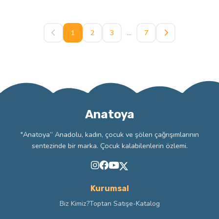
1
2
3
...
7
Anatoya
"Anatoya” Anadolu, kadın, çocuk ve şölen çağrışımlarının
sentezinde bir marka. Çocuk kalabilenlerin özlemi.
Kurumsal
Biz Kimiz?
Toptan Satış
e-Katalog