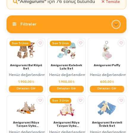
"Amigurumi"
için 76 sonuç bulundu
Temizle
Filtreler
Son 5 Ürün
Son 5 Ürün
Amigurumi Bal Küpü
Amigurumi Kelebek
Amigurumi Puffy
Set
Lulu Set
Henüz değerlendirme yok
Henüz değerlendirme yok
Henüz değerlendirme y
1.900,00 ₺
1.900,00 ₺
600,00 ₺
Detayları Gör
Detayları Gör
Detayları Gör
Son 3 Ürün
Amigurumi Rüya
Amigurumi Rüya
Amigurumi Sevimli
Tavşan Uyku
Tavşan Uyku
Ördek Set
Arkadaşı
Arkadaşı Pembe
Henüz değerlendirme yok
Henüz değerlendirme yok
Henüz değerlendirme y