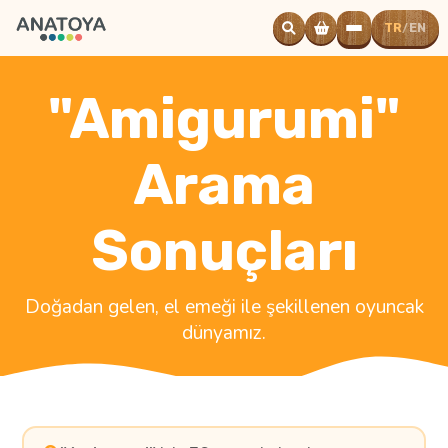
TR
EN
/
Powered
by
Translate
"Amigurumi"
Arama
Sonuçları
Doğadan gelen, el emeği ile şekillenen oyuncak
dünyamız.