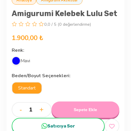
Anatoya
Amigurumi Aksesuar
Amigurumi Kelebek Lulu Set
0,0 / 5 (0 değerlendirme)
1.900,00 ₺
Renk:
Mavi
Beden/Boyut Seçenekleri:
Standart
-
+
Sepete Ekle
Satıcıya Sor