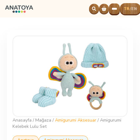
TR
EN
/
Powered
by
Translate
Anasayfa
/
Mağaza
/
Amigurumi Aksesuar
/
Amigurumi
Kelebek Lulu Set