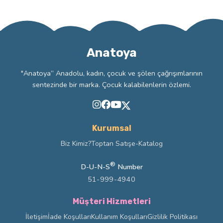
Anatoya
"Anatoya” Anadolu, kadın, çocuk ve şölen çağrışımlarının
sentezinde bir marka. Çocuk kalabilenlerin özlemi.
Kurumsal
Biz Kimiz?
Toptan Satış
e-Katalog
®
D-U-N-S
Number
51-999-4940
Müşteri Hizmetleri
İletişim
İade Koşulları
Kullanım Koşulları
Gizlilik Politikası