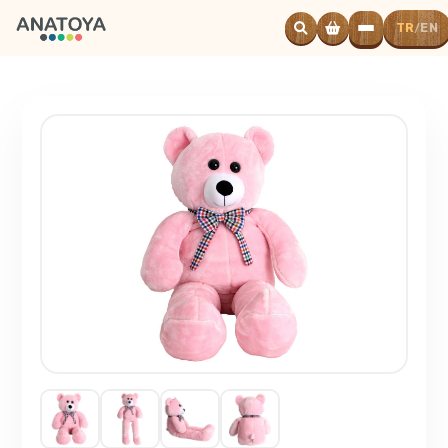
TR
EN
/
Powered
by
Translate