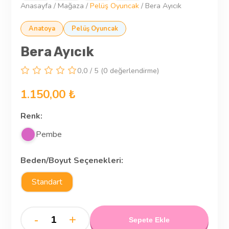
Anasayfa
/
Mağaza
/
Pelüş Oyuncak
/
Bera Ayıcık
Anatoya
Pelüş Oyuncak
Bera Ayıcık
0,0 / 5 (0 değerlendirme)
1.150,00 ₺
Renk:
Pembe
Beden/Boyut Seçenekleri:
Standart
-
+
Sepete Ekle