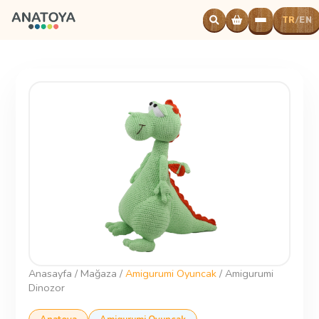
TR
EN
/
Powered
by
Translate
Anasayfa
/
Mağaza
/
Amigurumi Oyuncak
/
Amigurumi
Dinozor