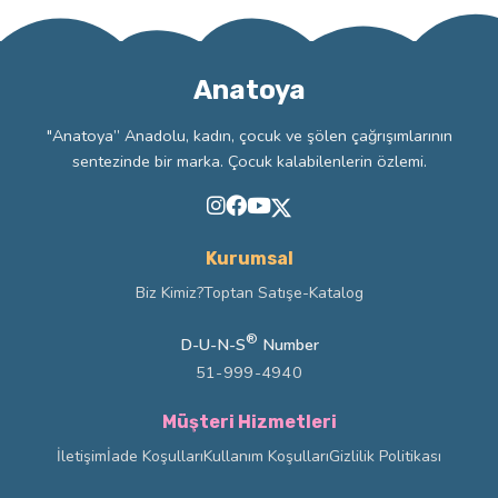
Anatoya
"Anatoya” Anadolu, kadın, çocuk ve şölen çağrışımlarının
sentezinde bir marka. Çocuk kalabilenlerin özlemi.
Kurumsal
Biz Kimiz?
Toptan Satış
e-Katalog
®
D-U-N-S
Number
51-999-4940
Müşteri Hizmetleri
İletişim
İade Koşulları
Kullanım Koşulları
Gizlilik Politikası