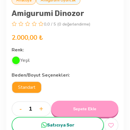
Anatoya
Amigurumi Oyuncak
Amigurumi Dinozor
0,0 / 5 (0 değerlendirme)
2.000,00 ₺
Renk:
Yeşil
Beden/Boyut Seçenekleri:
Standart
-
+
Sepete Ekle
Satıcıya Sor