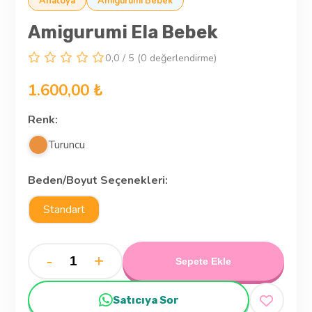
Anatoya
Amigurumi Bebek
Amigurumi Ela Bebek
0,0 / 5 (0 değerlendirme)
1.600,00 ₺
Renk:
Turuncu
Beden/Boyut Seçenekleri:
Standart
-
+
Sepete Ekle
Satıcıya Sor