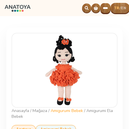
TR
EN
/
Powered
by
Translate
Anasayfa
/
Mağaza
/
Amigurumi Bebek
/
Amigurumi Ela
Bebek