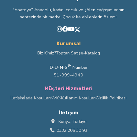
"Anatoya” Anadolu, kadın, çocuk ve şölen çağrışımlarının
sentezinde bir marka. Çocuk kalabilenlerin özlemi.
Kurumsal
Biz Kimiz?
Toptan Satış
e-Katalog
®
D-U-N-S
Number
51-999-4940
Müşteri Hizmetleri
İletişim
İade Koşulları
KVKK
Kullanım Koşulları
Gizlilik Politikası
İletişim
Konya, Türkiye
0332 205 30 93