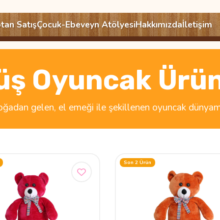
tan Satış
Çocuk-Ebeveyn Atölyesi
Hakkımızda
İletişim
üş Oyuncak Ürün
ğadan gelen, el emeği ile şekillenen oyuncak dünyam
Son 2 Ürün