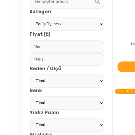
Kategori
Fiyat (₺)
He
Beden / Ölçü
Renk
Son 3 Ürün
Yıldız Puanı
Sıralama