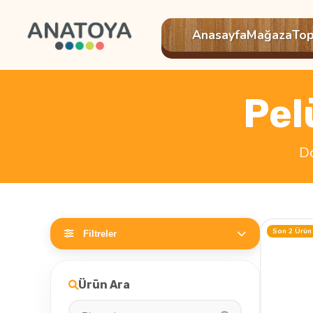
Powered
Anasayfa
Mağaza
Top
by
Translate
Pel
Do
Son 2 Ürün
Filtreler
Ürün Ara