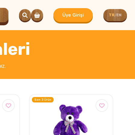
Üye Girişi
TR
EN
/
leri
ız.
Son 3 Ürün