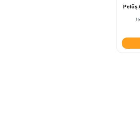
Pelüş
He